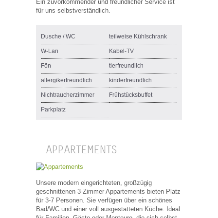
Ein zuvorkommender und freundlicher Service ist
für uns selbstverständlich.
Dusche / WC
teilweise Kühlschrank
W-Lan
Kabel-TV
Fön
tierfreundlich
allergikerfreundlich
kinderfreundlich
Nichtraucherzimmer
Frühstücksbuffet
Parkplatz
APPARTEMENTS
Unsere modern eingerichteten, großzügig
geschnittenen 3-Zimmer Appartements bieten Platz
für 3-7 Personen. Sie verfügen über ein schönes
Bad/WC und einer voll ausgestatteten Küche. Ideal
für Familien, Gäste oder Monteure, die sich selbst